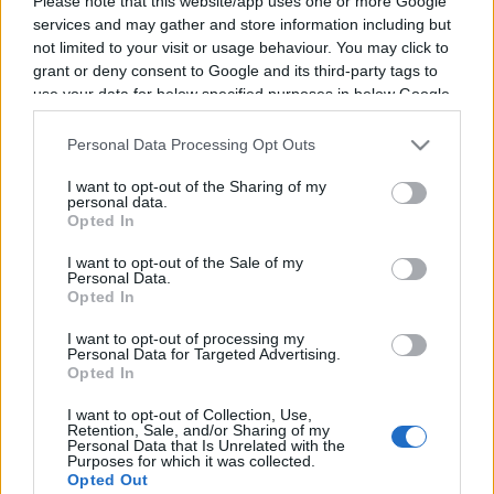
Please note that this website/app uses one or more Google
services and may gather and store information including but
not limited to your visit or usage behaviour. You may click to
Vous trouverez ci-dessous la liste des futurs
grant or deny consent to Google and its third-party tags to
use your data for below specified purposes in below Google
combats diffusés à la télévision en France de
consent section.
Josh Emmett
. Ce boxeur des USA est né il y a
Personal Data Processing Opt Outs
41 ans, en 1985.
I want to opt-out of the Sharing of my
personal data.
Il n'y a pas de diffusions de combats de
Josh
Opted In
Emmett
annoncées à la télévision pour le
I want to opt-out of the Sale of my
moment. Nous mettrons cette page à jour dès
Personal Data.
Opted In
que ce sera le cas.
I want to opt-out of processing my
Pour suivre l'
actu Josh Emmett
, n'hésitez pas à
Personal Data for Targeted Advertising.
Opted In
vous rendre chez notre partenaire
RezoSport.com qui sélectionne l'actu boxe issue
I want to opt-out of Collection, Use,
Retention, Sale, and/or Sharing of my
des meilleurs médias, et propose également les
Personal Data that Is Unrelated with the
Purposes for which it was collected.
classements, calendriers et résultats.
Opted Out