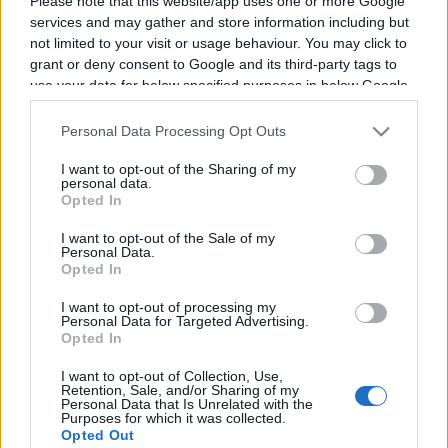
Please note that this website/app uses one or more Google
services and may gather and store information including but
not limited to your visit or usage behaviour. You may click to
Vous trouverez ci-dessous la liste des futurs
grant or deny consent to Google and its third-party tags to
use your data for below specified purposes in below Google
combats diffusés à la télévision en France de
consent section.
Aymard Guih
. Ce boxeur de France est né il y a
Personal Data Processing Opt Outs
38 ans, en 1988.
I want to opt-out of the Sharing of my
personal data.
Il n'y a pas de diffusions de combats de
Aymard
Opted In
Guih
annoncées à la télévision pour le moment.
I want to opt-out of the Sale of my
Nous mettrons cette page à jour dès que ce
Personal Data.
Opted In
sera le cas.
I want to opt-out of processing my
Pour suivre l'
actu Aymard Guih
, n'hésitez pas à
Personal Data for Targeted Advertising.
Opted In
vous rendre chez notre partenaire
RezoSport.com qui sélectionne l'actu boxe issue
I want to opt-out of Collection, Use,
Retention, Sale, and/or Sharing of my
des meilleurs médias, et propose également les
Personal Data that Is Unrelated with the
Purposes for which it was collected.
classements, calendriers et résultats.
Opted Out