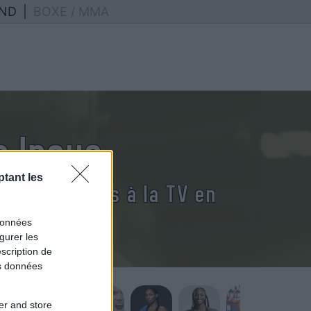
ND
|
BOXE / MMA
 Inoue
tant les
oue diffusés à la TV en
données
gurer les
scription de
os données
er and store