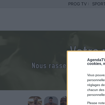
PROG TV :
SPOR
Votre
AgendaTV
Nous rassemblons le ca
cookies, m
Vous pouvez
personnelles
réglages de
chacun des 
personnelle
Please note