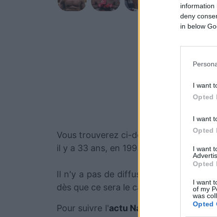
information 
deny consent
in below Go
Persona
I want t
Opted 
I want t
Opted 
Vous trouverez ci-dessous la liste des 
il y a 33 ans, en 1993.
I want 
Advertis
Opted 
Il n'y a pas de diffusions de combats 
I want t
dès que ce sera le cas.
of my P
was col
Opted 
Pour suivre l'
actu Naoya Inoue
, n'hési