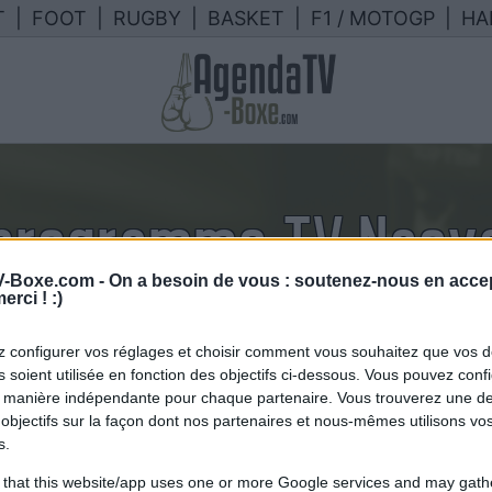
T
|
FOOT
|
RUGBY
|
BASKET
|
F1 / MOTOGP
|
HA
 programme TV Naoya
-Boxe.com -
On a besoin de vous : soutenez-nous en accep
lendrier des combats de Naoya In
erci ! :)
France
 configurer vos réglages et choisir comment vous souhaitez que vos 
 soient utilisée en fonction des objectifs ci-dessous. Vous pouvez confi
 manière indépendante pour chaque partenaire. Vous trouverez une de
objectifs sur la façon dont nos partenaires et nous-mêmes utilisons v
s.
 that this website/app uses one or more Google services and may gath