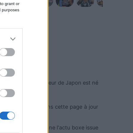
to grant or
ed purposes
aoya Inoue
. Ce boxeur de Japon est né
ment. Nous mettrons cette page à jour
t.com qui sélectionne l'actu boxe issue