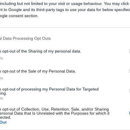
including but not limited to your visit or usage behaviour. You may click 
 to Google and its third-party tags to use your data for below specifi
ogle consent section.
l Data Processing Opt Outs
o opt-out of the Sharing of my personal data.
In
o opt-out of the Sale of my Personal Data.
In
futurs combats diffusés à la télévision en France de
C
to opt-out of processing my Personal Data for Targeted
ing.
In
de
Chris Arreola
annoncées à la télévision pour le m
o opt-out of Collection, Use, Retention, Sale, and/or Sharing
ersonal Data that Is Unrelated with the Purposes for which it
lected.
Out
sitez pas à vous rendre chez notre partenaire Rezo