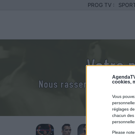
PROG TV :
SPOR
Votre 
AgendaTV
Nous rassemblons le cal
cookies, m
Vous pouvez
personnelles
réglages de
chacun des 
personnelle
Please note