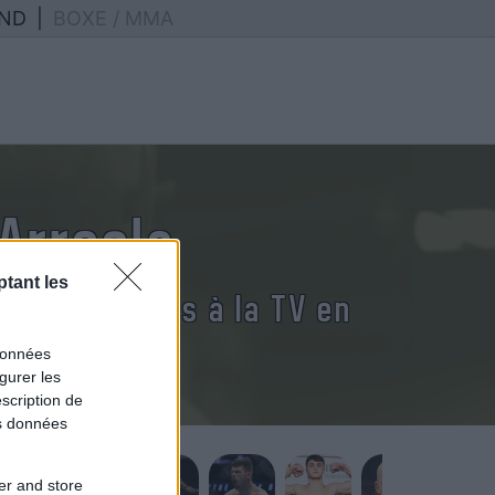
ND
|
BOXE / MMA
Arreola
tant les
eola diffusés à la TV en
données
gurer les
scription de
os données
er and store