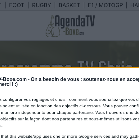
T
|
FOOT
|
RUGBY
|
BASKET
|
F1 / MOTOGP
|
HA
programme TV Chris 
-Boxe.com -
On a besoin de vous : soutenez-nous en accep
endrier des combats de Chris Arr
erci ! :)
France
 configurer vos réglages et choisir comment vous souhaitez que vos 
 soient utilisée en fonction des objectifs ci-dessous. Vous pouvez confi
 manière indépendante pour chaque partenaire. Vous trouverez une de
objectifs sur la façon dont nos partenaires et nous-mêmes utilisons v
s.
 that this website/app uses one or more Google services and may gath