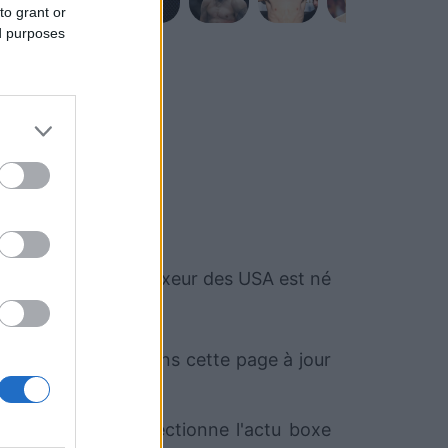
to grant or
ed purposes
hris Arreola
. Ce boxeur des USA est né
oment. Nous mettrons cette page à jour
Sport.com qui sélectionne l'actu boxe