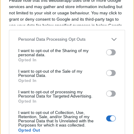
Please note that this website/app uses one or more Google
services and may gather and store information including but
not limited to your visit or usage behaviour. You may click to
Vous trouverez ci-dessous la liste des futurs
grant or deny consent to Google and its third-party tags to
use your data for below specified purposes in below Google
combats diffusés à la télévision en France de
consent section.
Pedro Campa
. Ce boxeur de Mexique est né il y
Personal Data Processing Opt Outs
a 34 ans, en 1992.
I want to opt-out of the Sharing of my
personal data.
Il n'y a pas de diffusions de combats de
Pedro
Opted In
Campa
annoncées à la télévision pour le
I want to opt-out of the Sale of my
moment. Nous mettrons cette page à jour dès
Personal Data.
Opted In
que ce sera le cas.
I want to opt-out of processing my
Pour suivre l'
actu Pedro Campa
, n'hésitez pas à
Personal Data for Targeted Advertising.
Opted In
vous rendre chez notre partenaire
RezoSport.com qui sélectionne l'actu boxe issue
I want to opt-out of Collection, Use,
Retention, Sale, and/or Sharing of my
des meilleurs médias, et propose également les
Personal Data that Is Unrelated with the
Purposes for which it was collected.
classements, calendriers et résultats.
Opted Out