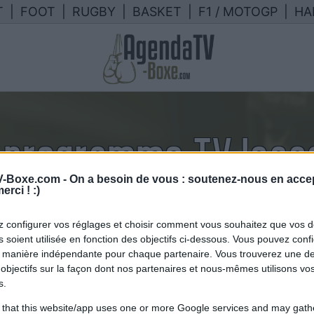
T
|
FOOT
|
RUGBY
|
BASKET
|
F1 / MOTOGP
|
HA
 programme TV Isaa
-Boxe.com -
On a besoin de vous : soutenez-nous en accep
alendrier des combats de Isaac Cr
erci ! :)
France
 configurer vos réglages et choisir comment vous souhaitez que vos 
 soient utilisée en fonction des objectifs ci-dessous. Vous pouvez confi
 manière indépendante pour chaque partenaire. Vous trouverez une de
objectifs sur la façon dont nos partenaires et nous-mêmes utilisons v
s.
 that this website/app uses one or more Google services and may gath