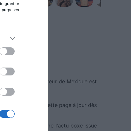
to grant or
ed purposes
e
Isaac Cruz
. Ce boxeur de Mexique est
t. Nous mettrons cette page à jour dès
.com qui sélectionne l'actu boxe issue