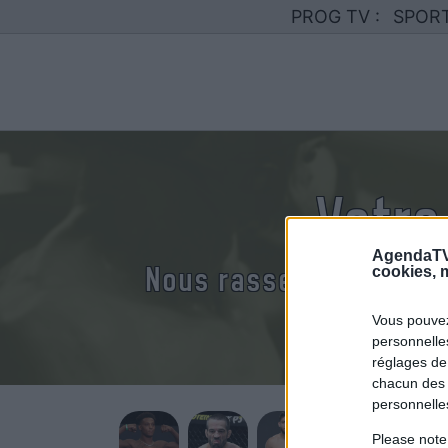
PROG TV :
SPOR
Votre
AgendaTV
Nous rassemblons le c
cookies, m
Vous pouvez
personnelles
réglages de
chacun des 
personnelle
Please note