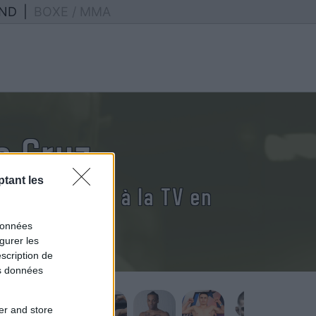
ND
|
BOXE / MMA
c Cruz
tant les
uz diffusés à la TV en
données
gurer les
scription de
os données
er and store