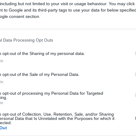
including but not limited to your visit or usage behaviour. You may click 
 to Google and its third-party tags to use your data for below specifi
ogle consent section.
l Data Processing Opt Outs
o opt-out of the Sharing of my personal data.
In
o opt-out of the Sale of my Personal Data.
In
 futurs combats diffusés à la télévision en France d
to opt-out of processing my Personal Data for Targeted
ing.
In
de
Isaac Cruz
annoncées à la télévision pour le momen
o opt-out of Collection, Use, Retention, Sale, and/or Sharing
ersonal Data that Is Unrelated with the Purposes for which it
lected.
Out
ez pas à vous rendre chez notre partenaire RezoSport