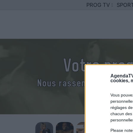
PROG TV :
SPOR
Votre pro
AgendaTV
Nous rassemblons le cal
cookies, m
Vous pouvez
personnelles
réglages de
chacun des 
personnelle
Please note