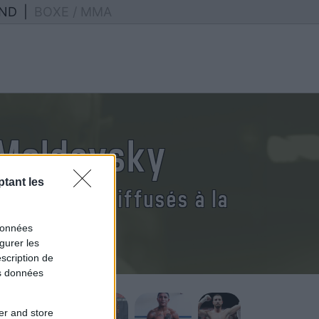
ND
|
BOXE / MMA
 Moldavsky
tant les
Moldavsky diffusés à la
données
gurer les
scription de
os données
er and store