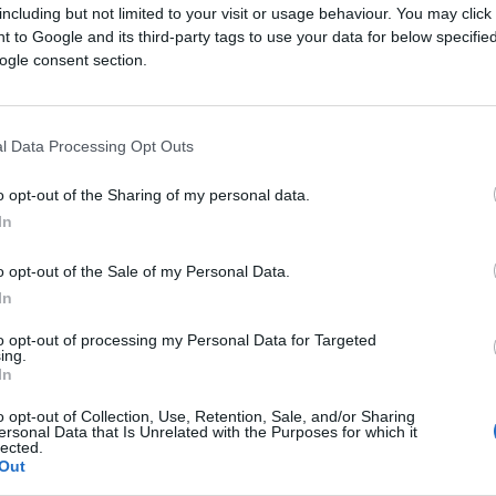
including but not limited to your visit or usage behaviour. You may click 
 to Google and its third-party tags to use your data for below specifi
ogle consent section.
l Data Processing Opt Outs
o opt-out of the Sharing of my personal data.
In
o opt-out of the Sale of my Personal Data.
In
s futurs combats diffusés à la télévision en France
to opt-out of processing my Personal Data for Targeted
ing.
In
de
Valentin Moldavsky
annoncées à la télévision pou
o opt-out of Collection, Use, Retention, Sale, and/or Sharing
ersonal Data that Is Unrelated with the Purposes for which it
lected.
Out
, n'hésitez pas à vous rendre chez notre partenair