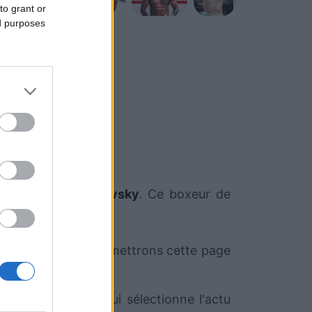
to grant or
ed purposes
 de
Valentin Moldavsky
. Ce boxeur de
r le moment. Nous mettrons cette page
e RezoSport.com qui sélectionne l'actu