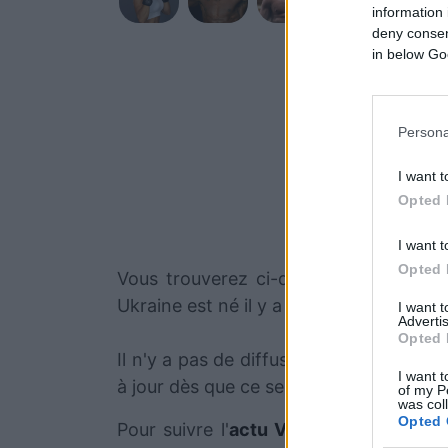
information 
deny consent
in below Go
Persona
I want t
Opted 
I want t
Opted 
Vous trouverez ci-dessous la liste de
Ukraine est né il y a 34 ans, en 1992.
I want 
Advertis
Opted 
Il n'y a pas de diffusions de combats 
I want t
à jour dès que ce sera le cas.
of my P
was col
Opted 
Pour suivre l'
actu Valentin Moldavsky