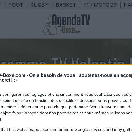
T
|
FOOT
|
RUGBY
|
BASKET
|
F1 / MOTOGP
|
HA
gramme TV Valentin
-Boxe.com -
On a besoin de vous : soutenez-nous en accep
endrier des combats de Valentin 
erci ! :)
TV en France
 configurer vos réglages et choisir comment vous souhaitez que vos 
 soient utilisée en fonction des objectifs ci-dessous. Vous pouvez confi
 manière indépendante pour chaque partenaire. Vous trouverez une de
objectifs sur la façon dont nos partenaires et nous-mêmes utilisons v
s.
 that this website/app uses one or more Google services and may gath