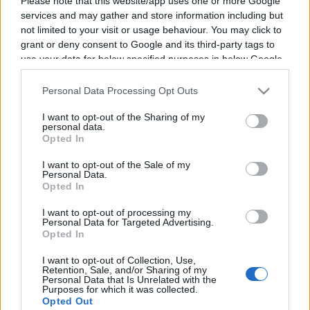
Please note that this website/app uses one or more Google
services and may gather and store information including but
not limited to your visit or usage behaviour. You may click to
Vous trouverez ci-dessous la liste des futurs
grant or deny consent to Google and its third-party tags to
use your data for below specified purposes in below Google
combats diffusés à la télévision en France de
consent section.
Takuma Inoue
. Ce boxeur de Japon est né il y a
Personal Data Processing Opt Outs
31 ans, en 1995.
I want to opt-out of the Sharing of my
personal data.
Il n'y a pas de diffusions de combats de
Takuma
Opted In
Inoue
annoncées à la télévision pour le moment.
I want to opt-out of the Sale of my
Nous mettrons cette page à jour dès que ce
Personal Data.
Opted In
sera le cas.
I want to opt-out of processing my
Pour suivre l'
actu Takuma Inoue
, n'hésitez pas à
Personal Data for Targeted Advertising.
Opted In
vous rendre chez notre partenaire
RezoSport.com qui sélectionne l'actu boxe issue
I want to opt-out of Collection, Use,
Retention, Sale, and/or Sharing of my
des meilleurs médias, et propose également les
Personal Data that Is Unrelated with the
Purposes for which it was collected.
classements, calendriers et résultats.
Opted Out