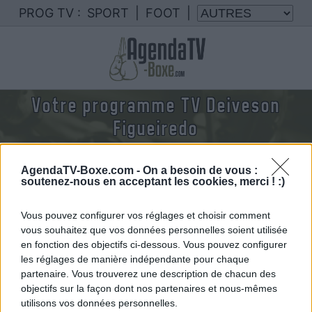
PROG TV :
SPORT
|
FOOT
|
Votre programme TV Deiveson
Figueiredo
Nous rassemblons le calendrier des combats de
Deiveson Figueiredo diffusés à la TV en France
AgendaTV-Boxe.com -
On a besoin de vous :
soutenez-nous en acceptant les cookies, merci ! :)
Vous pouvez configurer vos réglages et choisir comment
vous souhaitez que vos données personnelles soient utilisée
en fonction des objectifs ci-dessous. Vous pouvez configurer
les réglages de manière indépendante pour chaque
partenaire. Vous trouverez une description de chacun des
objectifs sur la façon dont nos partenaires et nous-mêmes
utilisons vos données personnelles.