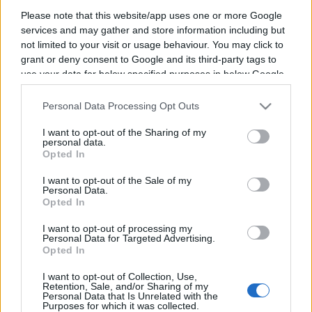
Please note that this website/app uses one or more Google
services and may gather and store information including but
not limited to your visit or usage behaviour. You may click to
grant or deny consent to Google and its third-party tags to
Vous trouverez ci-dessous la liste des futurs
use your data for below specified purposes in below Google
combats diffusés à la télévision en France de
consent section.
Deiveson Figueiredo
. Ce boxeur de Bresil est
Personal Data Processing Opt Outs
né il y a 39 ans, en 1987.
I want to opt-out of the Sharing of my
personal data.
Opted In
Il n'y a pas de diffusions de combats de
Deiveson Figueiredo
annoncées à la télévision
I want to opt-out of the Sale of my
Personal Data.
pour le moment. Nous mettrons cette page à
Opted In
jour dès que ce sera le cas.
I want to opt-out of processing my
Personal Data for Targeted Advertising.
Pour suivre l'
actu Deiveson Figueiredo
,
Opted In
n'hésitez pas à vous rendre chez notre
I want to opt-out of Collection, Use,
partenaire RezoSport.com qui sélectionne l'actu
Retention, Sale, and/or Sharing of my
Personal Data that Is Unrelated with the
boxe issue des meilleurs médias, et propose
Purposes for which it was collected.