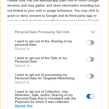
Please note that this website/app uses one or more Google
services and may gather and store information including but
not limited to your visit or usage behaviour. You may click to
Vous trouverez ci-dessous la liste des futurs
grant or deny consent to Google and its third-party tags to
use your data for below specified purposes in below Google
combats diffusés à la télévision en France de
consent section.
Jennifer Han
. Ce boxeur des USA est né il y a
Personal Data Processing Opt Outs
43 ans, en 1983.
I want to opt-out of the Sharing of my
personal data.
Il n'y a pas de diffusions de combats de
Opted In
Jennifer Han
annoncées à la télévision pour le
I want to opt-out of the Sale of my
moment. Nous mettrons cette page à jour dès
Personal Data.
Opted In
que ce sera le cas.
I want to opt-out of processing my
Pour suivre l'
actu Jennifer Han
, n'hésitez pas à
Personal Data for Targeted Advertising.
Opted In
vous rendre chez notre partenaire
RezoSport.com qui sélectionne l'actu boxe issue
I want to opt-out of Collection, Use,
Retention, Sale, and/or Sharing of my
des meilleurs médias, et propose également les
Personal Data that Is Unrelated with the
Purposes for which it was collected.
classements, calendriers et résultats.
Opted Out