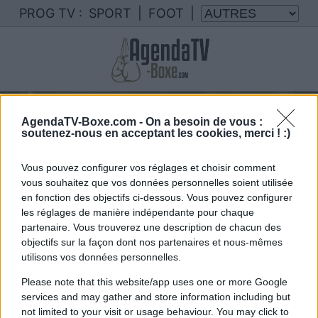
PROG TV :
SPORT
|
FOOT
|
Votre programme TV benoit saint
AgendaTV-Boxe.com -
On a besoin de vous :
denis
soutenez-nous en acceptant les cookies, merci ! :)
Nous rassemblons le calendrier des combats de
benoit saint denis diffusés à la TV en France
Vous pouvez configurer vos réglages et choisir comment
vous souhaitez que vos données personnelles soient utilisée
en fonction des objectifs ci-dessous. Vous pouvez configurer
les réglages de manière indépendante pour chaque
partenaire. Vous trouverez une description de chacun des
objectifs sur la façon dont nos partenaires et nous-mêmes
utilisons vos données personnelles.
Please note that this website/app uses one or more Google
Vous trouverez ci-dessous la liste des futurs
services and may gather and store information including but
not limited to your visit or usage behaviour. You may click to
combats diffusés à la télévision en France de
.