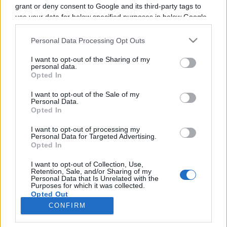
grant or deny consent to Google and its third-party tags to
use your data for below specified purposes in below Google
Il n'y a pas de diffusions de combats de
consent section.
annoncées à la télévision pour le moment. Nous
Personal Data Processing Opt Outs
mettrons cette page à jour dès que ce sera le
I want to opt-out of the Sharing of my
cas.
personal data.
Opted In
Pour suivre l'
actu Anthony Joshua
, n'hésitez
I want to opt-out of the Sale of my
Personal Data.
pas à vous rendre chez notre partenaire
Opted In
RezoSport.com qui sélectionne l'actu boxe issue
des meilleurs médias, et propose également les
I want to opt-out of processing my
Personal Data for Targeted Advertising.
classements, calendriers et résultats.
Opted In
I want to opt-out of Collection, Use,
Retention, Sale, and/or Sharing of my
Personal Data that Is Unrelated with the
Purposes for which it was collected.
Opted Out
CONFIRM
Google consents
Nous contacter
|
Mentions Légales