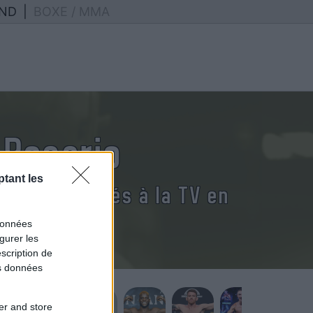
ND
|
BOXE / MMA
 Rosario
tant les
ario diffusés à la TV en
données
gurer les
scription de
os données
er and store