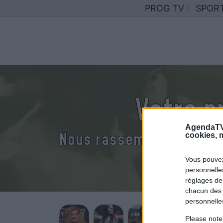
PROG TV :
SPOR
Votre p
AgendaTV
Nous rassemblons le cal
cookies, m
Vous pouvez
personnelles
réglages de
chacun des 
personnelle
Please note