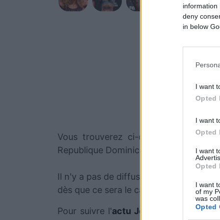
information 
deny consent
in below Go
Persona
I want t
Opted 
I want t
Opted 
Vous trouverez ci-dessous la liste 
Republique Dominicaine est né il y a 31
I want 
Advertis
Opted 
Il n'y a pas de diffusions de combats 
I want t
dès que ce sera le cas.
of my P
was col
Opted 
Pour suivre l'
actu Jeison Rosario
, n'h