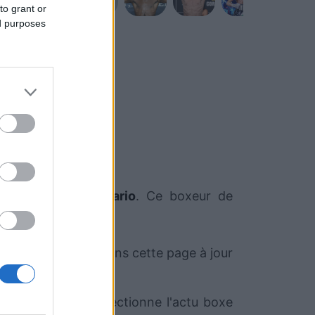
to grant or
ed purposes
ance de
Jeison Rosario
. Ce boxeur de
oment. Nous mettrons cette page à jour
oSport.com qui sélectionne l'actu boxe