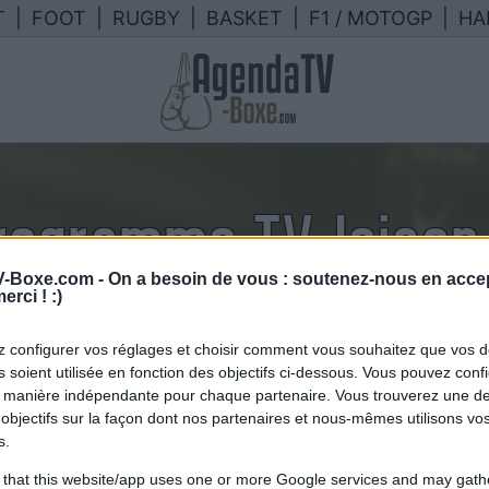
T
|
FOOT
|
RUGBY
|
BASKET
|
F1 / MOTOGP
|
HA
rogramme TV Jeison
-Boxe.com -
On a besoin de vous : soutenez-nous en accep
endrier des combats de Jeison Ros
erci ! :)
France
 configurer vos réglages et choisir comment vous souhaitez que vos 
 soient utilisée en fonction des objectifs ci-dessous. Vous pouvez confi
 manière indépendante pour chaque partenaire. Vous trouverez une de
objectifs sur la façon dont nos partenaires et nous-mêmes utilisons v
s.
 that this website/app uses one or more Google services and may gath