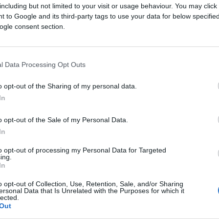
including but not limited to your visit or usage behaviour. You may click 
 to Google and its third-party tags to use your data for below specifi
ogle consent section.
l Data Processing Opt Outs
o opt-out of the Sharing of my personal data.
In
o opt-out of the Sale of my Personal Data.
In
des futurs combats diffusés à la télévision en Fr
 ans, en 1995.
to opt-out of processing my Personal Data for Targeted
ing.
In
de
Jeison Rosario
annoncées à la télévision pour le m
o opt-out of Collection, Use, Retention, Sale, and/or Sharing
ersonal Data that Is Unrelated with the Purposes for which it
lected.
Out
ésitez pas à vous rendre chez notre partenaire Rez