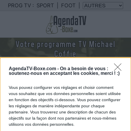
PROG TV :
SPORT
|
FOOT
|
Votre programme TV Michael
Coffie
Nous rassemblons le calendrier des combats de
AgendaTV-Boxe.com -
On a besoin de vous :
Michael Coffie diffusés à la TV en France
soutenez-nous en acceptant les cookies, merci ! :)
Vous pouvez configurer vos réglages et choisir comment
vous souhaitez que vos données personnelles soient utilisée
en fonction des objectifs ci-dessous. Vous pouvez configurer
les réglages de manière indépendante pour chaque
partenaire. Vous trouverez une description de chacun des
objectifs sur la façon dont nos partenaires et nous-mêmes
utilisons vos données personnelles.