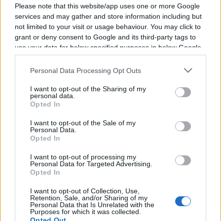
Please note that this website/app uses one or more Google
services and may gather and store information including but
not limited to your visit or usage behaviour. You may click to
grant or deny consent to Google and its third-party tags to
Vous trouverez ci-dessous la liste des futurs
use your data for below specified purposes in below Google
consent section.
combats diffusés à la télévision en France de
Personal Data Processing Opt Outs
Michael Coffie
. Ce boxeur des USA est né il y a
40 ans, en 1986.
I want to opt-out of the Sharing of my
personal data.
Opted In
Il n'y a pas de diffusions de combats de
Michael
I want to opt-out of the Sale of my
Coffie
annoncées à la télévision pour le
Personal Data.
Opted In
moment. Nous mettrons cette page à jour dès
que ce sera le cas.
I want to opt-out of processing my
Personal Data for Targeted Advertising.
Opted In
Pour suivre l'
actu Michael Coffie
, n'hésitez pas
à vous rendre chez notre partenaire
I want to opt-out of Collection, Use,
Retention, Sale, and/or Sharing of my
RezoSport.com qui sélectionne l'actu boxe issue
Personal Data that Is Unrelated with the
Purposes for which it was collected.
des meilleurs médias, et propose également les
Opted Out