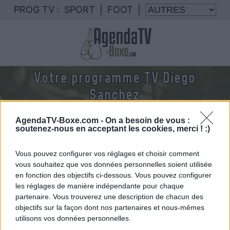
PROG TV :
SPORT
|
FOOT
|
Votre programme TV Diego
Sanchez
Nous rassemblons le calendrier des combats de
AgendaTV-Boxe.com -
On a besoin de vous :
Diego Sanchez diffusés à la TV en France
soutenez-nous en acceptant les cookies, merci ! :)
Vous pouvez configurer vos réglages et choisir comment
vous souhaitez que vos données personnelles soient utilisée
en fonction des objectifs ci-dessous. Vous pouvez configurer
les réglages de manière indépendante pour chaque
partenaire. Vous trouverez une description de chacun des
objectifs sur la façon dont nos partenaires et nous-mêmes
utilisons vos données personnelles.