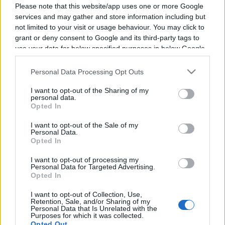
Please note that this website/app uses one or more Google
services and may gather and store information including but
not limited to your visit or usage behaviour. You may click to
grant or deny consent to Google and its third-party tags to
Vous trouverez ci-dessous la liste des futurs
use your data for below specified purposes in below Google
consent section.
combats diffusés à la télévision en France de
Personal Data Processing Opt Outs
Diego Sanchez
. Ce boxeur des USA est né il y a
45 ans, en 1981.
I want to opt-out of the Sharing of my
personal data.
Opted In
Il n'y a pas de diffusions de combats de
Diego
I want to opt-out of the Sale of my
Sanchez
annoncées à la télévision pour le
Personal Data.
Opted In
moment. Nous mettrons cette page à jour dès
que ce sera le cas.
I want to opt-out of processing my
Personal Data for Targeted Advertising.
Opted In
Pour suivre l'
actu Diego Sanchez
, n'hésitez pas
à vous rendre chez notre partenaire
I want to opt-out of Collection, Use,
Retention, Sale, and/or Sharing of my
RezoSport.com qui sélectionne l'actu boxe issue
Personal Data that Is Unrelated with the
Purposes for which it was collected.
des meilleurs médias, et propose également les
Opted Out