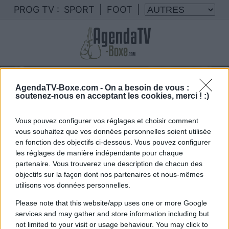
PROG TV :
SPORT
|
FOOT
|
Votre programme TV alonzo
AgendaTV-Boxe.com -
On a besoin de vous :
menifield
soutenez-nous en acceptant les cookies, merci ! :)
Nous rassemblons le calendrier des combats de
alonzo menifield diffusés à la TV en France
Vous pouvez configurer vos réglages et choisir comment
vous souhaitez que vos données personnelles soient utilisée
en fonction des objectifs ci-dessous. Vous pouvez configurer
les réglages de manière indépendante pour chaque
partenaire. Vous trouverez une description de chacun des
objectifs sur la façon dont nos partenaires et nous-mêmes
utilisons vos données personnelles.
Please note that this website/app uses one or more Google
Vous trouverez ci-dessous la liste des futurs
services and may gather and store information including but
not limited to your visit or usage behaviour. You may click to
combats diffusés à la télévision en France de
.