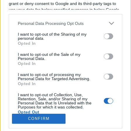
grant or deny consent to Google and its third-party tags to
use your data for below specified purposes in below Google
Il n'y a pas de diffusions de combats de
consent section.
annoncées à la télévision pour le moment. Nous
Personal Data Processing Opt Outs
mettrons cette page à jour dès que ce sera le
I want to opt-out of the Sharing of my
cas.
personal data.
Opted In
Pour suivre l'
actu Anthony Joshua
, n'hésitez
I want to opt-out of the Sale of my
Personal Data.
pas à vous rendre chez notre partenaire
Opted In
RezoSport.com qui sélectionne l'actu boxe issue
des meilleurs médias, et propose également les
I want to opt-out of processing my
Personal Data for Targeted Advertising.
classements, calendriers et résultats.
Opted In
I want to opt-out of Collection, Use,
Retention, Sale, and/or Sharing of my
Personal Data that Is Unrelated with the
Purposes for which it was collected.
Opted Out
CONFIRM
Google consents
Nous contacter
|
Mentions Légales