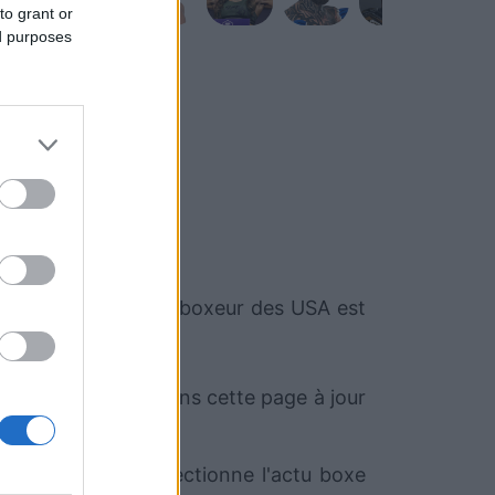
to grant or
ed purposes
Raufeon Stots
. Ce boxeur des USA est
oment. Nous mettrons cette page à jour
oSport.com qui sélectionne l'actu boxe