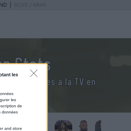
ND
|
BOXE / MMA
on Stots
tant les
tots diffusés à la TV en
données
gurer les
scription de
os données
er and store