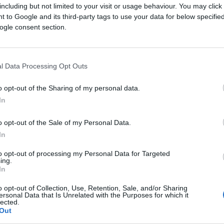
including but not limited to your visit or usage behaviour. You may click 
 to Google and its third-party tags to use your data for below specifi
ogle consent section.
l Data Processing Opt Outs
o opt-out of the Sharing of my personal data.
In
o opt-out of the Sale of my Personal Data.
In
 futurs combats diffusés à la télévision en France de
to opt-out of processing my Personal Data for Targeted
ing.
In
de
Raufeon Stots
annoncées à la télévision pour le m
o opt-out of Collection, Use, Retention, Sale, and/or Sharing
ersonal Data that Is Unrelated with the Purposes for which it
lected.
Out
ésitez pas à vous rendre chez notre partenaire Rez