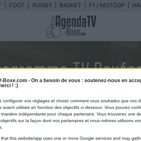
T
|
FOOT
|
RUGBY
|
BASKET
|
F1 / MOTOGP
|
HA
rogramme TV Raufe
-Boxe.com -
On a besoin de vous : soutenez-nous en accep
endrier des combats de Raufeon S
erci ! :)
France
 configurer vos réglages et choisir comment vous souhaitez que vos 
 soient utilisée en fonction des objectifs ci-dessous. Vous pouvez confi
 manière indépendante pour chaque partenaire. Vous trouverez une de
objectifs sur la façon dont nos partenaires et nous-mêmes utilisons v
s.
 that this website/app uses one or more Google services and may gath