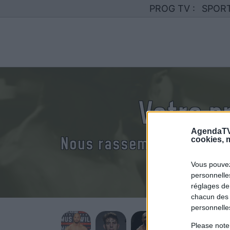
PROG TV :
SPOR
Votre p
AgendaTV
Nous rassemblons le cal
cookies, m
Vous pouvez
personnelles
réglages de
chacun des 
personnelle
Please note