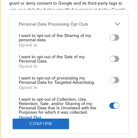
grant or deny consent to Google and its third-party tags to
use your data for below specified purposes in below Google
Il n'y a pas de diffusions de combats de
Murilo
consent section.
Delfino
annoncées à la télévision pour le
Personal Data Processing Opt Outs
moment. Nous mettrons cette page à jour dès
I want to opt-out of the Sharing of my
que ce sera le cas.
personal data.
Opted In
Pour suivre l'
actu Murilo Delfino
, n'hésitez pas à
I want to opt-out of the Sale of my
vous rendre chez notre partenaire
Personal Data.
Opted In
RezoSport.com qui sélectionne l'actu boxe issue
des meilleurs médias, et propose également les
I want to opt-out of processing my
Personal Data for Targeted Advertising.
classements, calendriers et résultats.
Opted In
I want to opt-out of Collection, Use,
Retention, Sale, and/or Sharing of my
Personal Data that Is Unrelated with the
Purposes for which it was collected.
Opted Out
CONFIRM
Google consents
Nous contacter
|
Mentions Légales