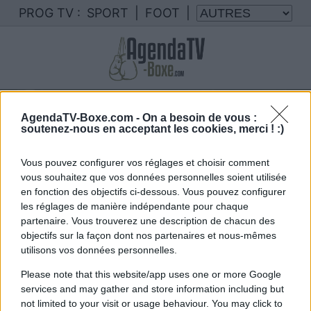
PROG TV :
SPORT
|
FOOT
|
Votre programme TV Murilo Delfino
AgendaTV-Boxe.com -
On a besoin de vous :
Nous rassemblons le calendrier des combats de
soutenez-nous en acceptant les cookies, merci ! :)
Murilo Delfino diffusés à la TV en France
Vous pouvez configurer vos réglages et choisir comment
vous souhaitez que vos données personnelles soient utilisée
en fonction des objectifs ci-dessous. Vous pouvez configurer
les réglages de manière indépendante pour chaque
partenaire. Vous trouverez une description de chacun des
objectifs sur la façon dont nos partenaires et nous-mêmes
utilisons vos données personnelles.
Vous trouverez ci-dessous la liste des futurs
Please note that this website/app uses one or more Google
combats diffusés à la télévision en France de
services and may gather and store information including but
not limited to your visit or usage behaviour. You may click to
Murilo Delfino
.