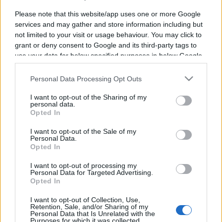
Please note that this website/app uses one or more Google
services and may gather and store information including but
not limited to your visit or usage behaviour. You may click to
grant or deny consent to Google and its third-party tags to
Vous trouverez ci-dessous la liste des futurs
use your data for below specified purposes in below Google
consent section.
combats diffusés à la télévision en France de
Personal Data Processing Opt Outs
Valentina Shevchenko
. Ce boxeur de Perou est
né il y a 38 ans, en 1988.
I want to opt-out of the Sharing of my
personal data.
Opted In
Il n'y a pas de diffusions de combats de
I want to opt-out of the Sale of my
Valentina Shevchenko
annoncées à la
Personal Data.
Opted In
télévision pour le moment. Nous mettrons cette
page à jour dès que ce sera le cas.
I want to opt-out of processing my
Personal Data for Targeted Advertising.
Opted In
Pour suivre l'
actu Valentina Shevchenko
,
n'hésitez pas à vous rendre chez notre
I want to opt-out of Collection, Use,
Retention, Sale, and/or Sharing of my
partenaire RezoSport.com qui sélectionne l'actu
Personal Data that Is Unrelated with the
Purposes for which it was collected.