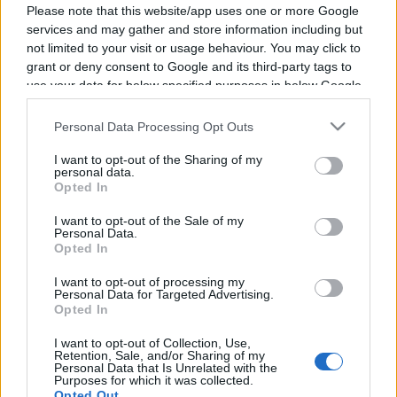
Please note that this website/app uses one or more Google
services and may gather and store information including but
not limited to your visit or usage behaviour. You may click to
grant or deny consent to Google and its third-party tags to
Vous trouverez ci-dessous la liste des futurs
use your data for below specified purposes in below Google
consent section.
combats diffusés à la télévision en France de
Personal Data Processing Opt Outs
Subriel Matias
. Ce boxeur de Porto Rico est né
il y a 34 ans, en 1992.
I want to opt-out of the Sharing of my
personal data.
Opted In
Il n'y a pas de diffusions de combats de
Subriel
I want to opt-out of the Sale of my
Matias
annoncées à la télévision pour le
Personal Data.
Opted In
moment. Nous mettrons cette page à jour dès
que ce sera le cas.
I want to opt-out of processing my
Personal Data for Targeted Advertising.
Opted In
Pour suivre l'
actu Subriel Matias
, n'hésitez pas à
vous rendre chez notre partenaire
I want to opt-out of Collection, Use,
Retention, Sale, and/or Sharing of my
RezoSport.com qui sélectionne l'actu boxe issue
Personal Data that Is Unrelated with the
Purposes for which it was collected.
des meilleurs médias, et propose également les
Opted Out