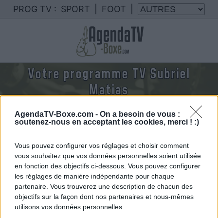
PROG TV :
SPORT
|
FOOT
|
Votre programme TV Subriel
Matias
Nous rassemblons le calendrier des combats de
AgendaTV-Boxe.com -
On a besoin de vous :
Subriel Matias diffusés à la TV en France
soutenez-nous en acceptant les cookies, merci ! :)
Vous pouvez configurer vos réglages et choisir comment
vous souhaitez que vos données personnelles soient utilisée
en fonction des objectifs ci-dessous. Vous pouvez configurer
les réglages de manière indépendante pour chaque
partenaire. Vous trouverez une description de chacun des
objectifs sur la façon dont nos partenaires et nous-mêmes
utilisons vos données personnelles.