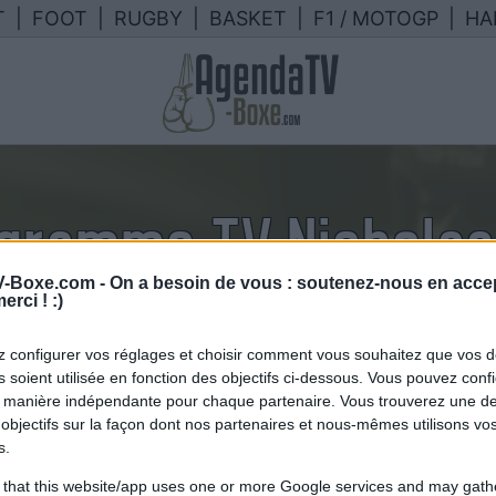
T
|
FOOT
|
RUGBY
|
BASKET
|
F1 / MOTOGP
|
HA
ogramme TV Nichola
-Boxe.com -
On a besoin de vous : soutenez-nous en accep
lendrier des combats de Nichola
erci ! :)
TV en France
 configurer vos réglages et choisir comment vous souhaitez que vos 
 soient utilisée en fonction des objectifs ci-dessous. Vous pouvez confi
 manière indépendante pour chaque partenaire. Vous trouverez une de
objectifs sur la façon dont nos partenaires et nous-mêmes utilisons v
s.
 that this website/app uses one or more Google services and may gath