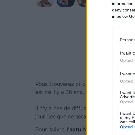
information 
deny consent
in below Go
Persona
I want t
Opted 
I want t
Opted 
Vous trouverez ci-dessous la liste des 
est né il y a 36 ans, en 1990.
I want 
Advertis
Opted 
Il n'y a pas de diffusions de combats 
I want t
jour dès que ce sera le cas.
of my P
was col
Opted 
Pour suivre l'
actu Nicholas DeLomba