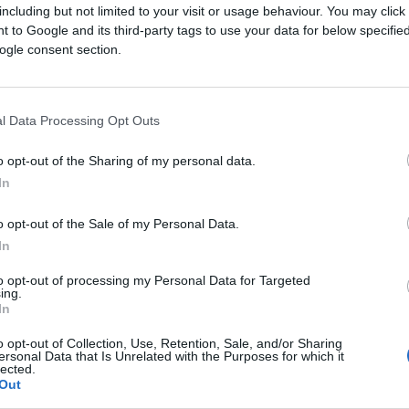
including but not limited to your visit or usage behaviour. You may click 
 to Google and its third-party tags to use your data for below specifi
ogle consent section.
l Data Processing Opt Outs
o opt-out of the Sharing of my personal data.
In
o opt-out of the Sale of my Personal Data.
In
futurs combats diffusés à la télévision en France de
to opt-out of processing my Personal Data for Targeted
ing.
In
de
Nicholas DeLomba
annoncées à la télévision pour
o opt-out of Collection, Use, Retention, Sale, and/or Sharing
ersonal Data that Is Unrelated with the Purposes for which it
lected.
Out
, n'hésitez pas à vous rendre chez notre partenair