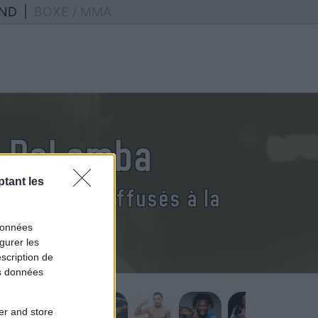
ND
|
BOXE / MMA
s DeLomba
tant les
s DeLomba diffusés à la
données
gurer les
scription de
os données
er and store