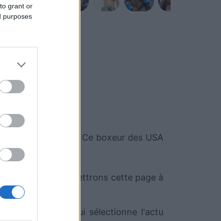
to grant or
ed purposes
Nicholas DeLomba
. Ce boxeur des USA
 le moment. Nous mettrons cette page à
e RezoSport.com qui sélectionne l'actu