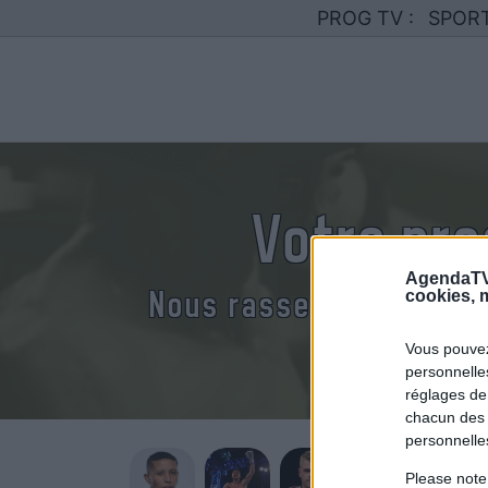
PROG TV :
SPOR
Votre pr
AgendaTV
Nous rassemblons le ca
cookies, m
Vous pouvez
personnelles
réglages de
chacun des 
personnelle
Please note