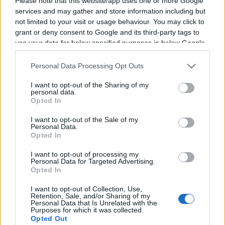
Please note that this website/app uses one or more Google
services and may gather and store information including but
not limited to your visit or usage behaviour. You may click to
Vous trouverez ci-dessous la liste des futurs
grant or deny consent to Google and its third-party tags to
use your data for below specified purposes in below Google
combats diffusés à la télévision en France de
consent section.
Danny Dignum
. Ce boxeur de Angleterre est né
Personal Data Processing Opt Outs
il y a 34 ans, en 1992.
I want to opt-out of the Sharing of my
personal data.
Il n'y a pas de diffusions de combats de
Danny
Opted In
Dignum
annoncées à la télévision pour le
I want to opt-out of the Sale of my
moment. Nous mettrons cette page à jour dès
Personal Data.
Opted In
que ce sera le cas.
I want to opt-out of processing my
Pour suivre l'
actu Danny Dignum
, n'hésitez pas
Personal Data for Targeted Advertising.
Opted In
à vous rendre chez notre partenaire
RezoSport.com qui sélectionne l'actu boxe issue
I want to opt-out of Collection, Use,
Retention, Sale, and/or Sharing of my
des meilleurs médias, et propose également les
Personal Data that Is Unrelated with the
Purposes for which it was collected.
classements, calendriers et résultats.
Opted Out