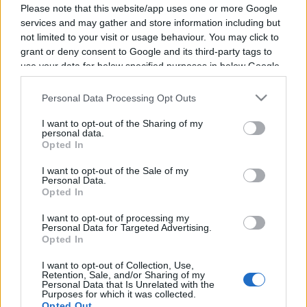
Please note that this website/app uses one or more Google
services and may gather and store information including but
not limited to your visit or usage behaviour. You may click to
grant or deny consent to Google and its third-party tags to
Vous trouverez ci-dessous la liste des futurs
use your data for below specified purposes in below Google
consent section.
combats diffusés à la télévision en France de
Personal Data Processing Opt Outs
Melvin Manhoef
. Ce boxeur de Suriname est né
il y a 50 ans, en 1976.
I want to opt-out of the Sharing of my
personal data.
Opted In
Il n'y a pas de diffusions de combats de
Melvin
I want to opt-out of the Sale of my
Manhoef
annoncées à la télévision pour le
Personal Data.
Opted In
moment. Nous mettrons cette page à jour dès
que ce sera le cas.
I want to opt-out of processing my
Personal Data for Targeted Advertising.
Opted In
Pour suivre l'
actu Melvin Manhoef
, n'hésitez
pas à vous rendre chez notre partenaire
I want to opt-out of Collection, Use,
Retention, Sale, and/or Sharing of my
RezoSport.com qui sélectionne l'actu boxe issue
Personal Data that Is Unrelated with the
Purposes for which it was collected.
des meilleurs médias, et propose également les
Opted Out