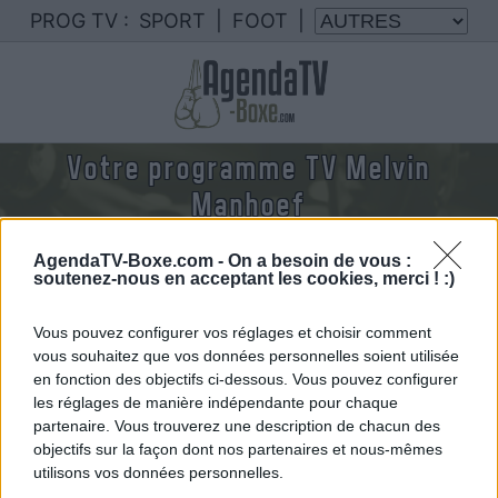
PROG TV :
SPORT
|
FOOT
|
Votre programme TV Melvin
Manhoef
Nous rassemblons le calendrier des combats de
AgendaTV-Boxe.com -
On a besoin de vous :
Melvin Manhoef diffusés à la TV en France
soutenez-nous en acceptant les cookies, merci ! :)
Vous pouvez configurer vos réglages et choisir comment
vous souhaitez que vos données personnelles soient utilisée
en fonction des objectifs ci-dessous. Vous pouvez configurer
les réglages de manière indépendante pour chaque
partenaire. Vous trouverez une description de chacun des
objectifs sur la façon dont nos partenaires et nous-mêmes
utilisons vos données personnelles.