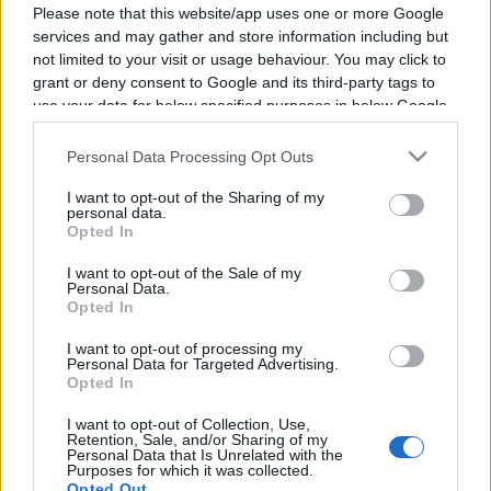
Please note that this website/app uses one or more Google
services and may gather and store information including but
not limited to your visit or usage behaviour. You may click to
grant or deny consent to Google and its third-party tags to
Vous trouverez ci-dessous la liste des futurs
use your data for below specified purposes in below Google
consent section.
combats diffusés à la télévision en France de
Personal Data Processing Opt Outs
Jason Moloney
. Ce boxeur de Australie est né il
y a 35 ans, en 1991.
I want to opt-out of the Sharing of my
personal data.
Opted In
Il n'y a pas de diffusions de combats de
Jason
I want to opt-out of the Sale of my
Moloney
annoncées à la télévision pour le
Personal Data.
Opted In
moment. Nous mettrons cette page à jour dès
que ce sera le cas.
I want to opt-out of processing my
Personal Data for Targeted Advertising.
Opted In
Pour suivre l'
actu Jason Moloney
, n'hésitez pas
à vous rendre chez notre partenaire
I want to opt-out of Collection, Use,
Retention, Sale, and/or Sharing of my
RezoSport.com qui sélectionne l'actu boxe issue
Personal Data that Is Unrelated with the
Purposes for which it was collected.
des meilleurs médias, et propose également les
Opted Out