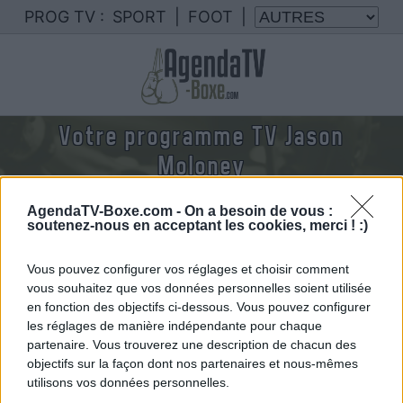
PROG TV :
SPORT
|
FOOT
|
Votre programme TV Jason
Moloney
Nous rassemblons le calendrier des combats de
AgendaTV-Boxe.com -
On a besoin de vous :
Jason Moloney diffusés à la TV en France
soutenez-nous en acceptant les cookies, merci ! :)
Vous pouvez configurer vos réglages et choisir comment
vous souhaitez que vos données personnelles soient utilisée
en fonction des objectifs ci-dessous. Vous pouvez configurer
les réglages de manière indépendante pour chaque
partenaire. Vous trouverez une description de chacun des
objectifs sur la façon dont nos partenaires et nous-mêmes
utilisons vos données personnelles.