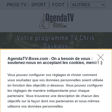
PROG TV :
SPORT
|
FOOT
|
Votre programme TV Chris
Daukaus
Nous rassemblons le calendrier des combats de
AgendaTV-Boxe.com -
On a besoin de vous :
Chris Daukaus diffusés à la TV en France
soutenez-nous en acceptant les cookies, merci ! :)
Vous pouvez configurer vos réglages et choisir comment
vous souhaitez que vos données personnelles soient utilisée
en fonction des objectifs ci-dessous. Vous pouvez configurer
les réglages de manière indépendante pour chaque
partenaire. Vous trouverez une description de chacun des
objectifs sur la façon dont nos partenaires et nous-mêmes
utilisons vos données personnelles.