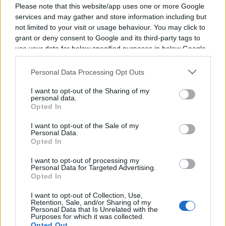
Please note that this website/app uses one or more Google
services and may gather and store information including but
not limited to your visit or usage behaviour. You may click to
grant or deny consent to Google and its third-party tags to
Vous trouverez ci-dessous la liste des futurs
use your data for below specified purposes in below Google
consent section.
combats diffusés à la télévision en France de
Personal Data Processing Opt Outs
Chris Daukaus
. Ce boxeur des USA est né il y a
37 ans, en 1989.
I want to opt-out of the Sharing of my
personal data.
Opted In
Il n'y a pas de diffusions de combats de
Chris
I want to opt-out of the Sale of my
Daukaus
annoncées à la télévision pour le
Personal Data.
Opted In
moment. Nous mettrons cette page à jour dès
que ce sera le cas.
I want to opt-out of processing my
Personal Data for Targeted Advertising.
Opted In
Pour suivre l'
actu Chris Daukaus
, n'hésitez pas
à vous rendre chez notre partenaire
I want to opt-out of Collection, Use,
Retention, Sale, and/or Sharing of my
RezoSport.com qui sélectionne l'actu boxe issue
Personal Data that Is Unrelated with the
Purposes for which it was collected.
des meilleurs médias, et propose également les
Opted Out