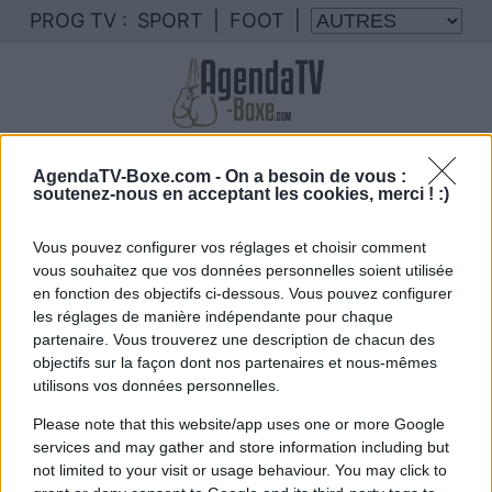
PROG TV :
SPORT
|
FOOT
|
Votre programme TV charly suarez
AgendaTV-Boxe.com -
On a besoin de vous :
soutenez-nous en acceptant les cookies, merci ! :)
Nous rassemblons le calendrier des combats de
charly suarez diffusés à la TV en France
Vous pouvez configurer vos réglages et choisir comment
vous souhaitez que vos données personnelles soient utilisée
en fonction des objectifs ci-dessous. Vous pouvez configurer
les réglages de manière indépendante pour chaque
partenaire. Vous trouverez une description de chacun des
objectifs sur la façon dont nos partenaires et nous-mêmes
utilisons vos données personnelles.
Vous trouverez ci-dessous la liste des futurs
Please note that this website/app uses one or more Google
services and may gather and store information including but
combats diffusés à la télévision en France de
.
not limited to your visit or usage behaviour. You may click to