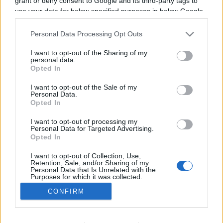
grant or deny consent to Google and its third-party tags to
Il n'y a pas de diffusions de combats de
use your data for below specified purposes in below Google
consent section.
annoncées à la télévision pour le moment. Nous
Personal Data Processing Opt Outs
mettrons cette page à jour dès que ce sera le
cas.
I want to opt-out of the Sharing of my
personal data.
Opted In
Pour suivre l'
actu Anthony Joshua
, n'hésitez
pas à vous rendre chez notre partenaire
I want to opt-out of the Sale of my
Personal Data.
RezoSport.com qui sélectionne l'actu boxe issue
Opted In
des meilleurs médias, et propose également les
I want to opt-out of processing my
classements, calendriers et résultats.
Personal Data for Targeted Advertising.
Opted In
I want to opt-out of Collection, Use,
Retention, Sale, and/or Sharing of my
Personal Data that Is Unrelated with the
Purposes for which it was collected.
Opted Out
CONFIRM
Nous contacter
|
Mentions Légales
Google consents