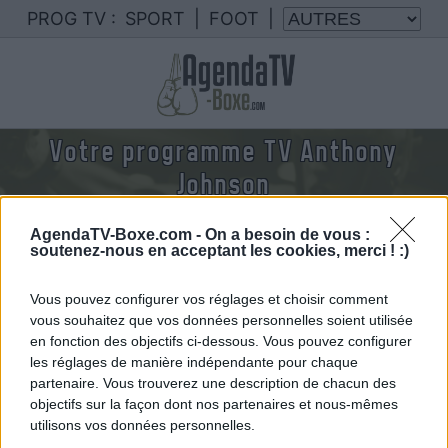
PROG TV :
SPORT
|
FOOT
|
Votre programme TV Anthony
Johnson
Nous rassemblons le calendrier des combats de
AgendaTV-Boxe.com -
On a besoin de vous :
Anthony Johnson diffusés à la TV en France
soutenez-nous en acceptant les cookies, merci ! :)
Vous pouvez configurer vos réglages et choisir comment
vous souhaitez que vos données personnelles soient utilisée
en fonction des objectifs ci-dessous. Vous pouvez configurer
les réglages de manière indépendante pour chaque
partenaire. Vous trouverez une description de chacun des
objectifs sur la façon dont nos partenaires et nous-mêmes
utilisons vos données personnelles.