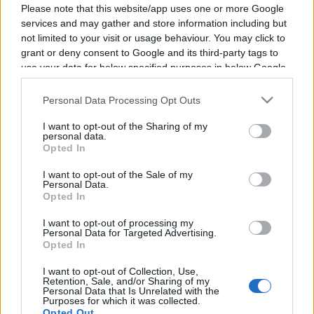
Please note that this website/app uses one or more Google
services and may gather and store information including but
not limited to your visit or usage behaviour. You may click to
grant or deny consent to Google and its third-party tags to
Vous trouverez ci-dessous la liste des futurs
use your data for below specified purposes in below Google
consent section.
combats diffusés à la télévision en France de
Personal Data Processing Opt Outs
Anthony Johnson
. Ce boxeur des USA est né il
y a 42 ans, en 1984.
I want to opt-out of the Sharing of my
personal data.
Opted In
Il n'y a pas de diffusions de combats de
I want to opt-out of the Sale of my
Anthony Johnson
annoncées à la télévision
Personal Data.
Opted In
pour le moment. Nous mettrons cette page à
jour dès que ce sera le cas.
I want to opt-out of processing my
Personal Data for Targeted Advertising.
Opted In
Pour suivre l'
actu Anthony Johnson
, n'hésitez
pas à vous rendre chez notre partenaire
I want to opt-out of Collection, Use,
Retention, Sale, and/or Sharing of my
RezoSport.com qui sélectionne l'actu boxe issue
Personal Data that Is Unrelated with the
Purposes for which it was collected.
des meilleurs médias, et propose également les
Opted Out