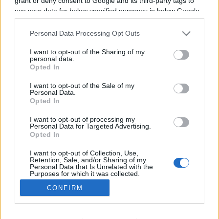
grant or deny consent to Google and its third-party tags to
Il n'y a pas de diffusions de combats de
use your data for below specified purposes in below Google
consent section.
annoncées à la télévision pour le moment. Nous
Personal Data Processing Opt Outs
mettrons cette page à jour dès que ce sera le
cas.
I want to opt-out of the Sharing of my
personal data.
Opted In
Pour suivre l'
actu Anthony Joshua
, n'hésitez
pas à vous rendre chez notre partenaire
I want to opt-out of the Sale of my
Personal Data.
RezoSport.com qui sélectionne l'actu boxe issue
Opted In
des meilleurs médias, et propose également les
I want to opt-out of processing my
classements, calendriers et résultats.
Personal Data for Targeted Advertising.
Opted In
I want to opt-out of Collection, Use,
Retention, Sale, and/or Sharing of my
Personal Data that Is Unrelated with the
Purposes for which it was collected.
Opted Out
CONFIRM
Nous contacter
|
Mentions Légales
Google consents