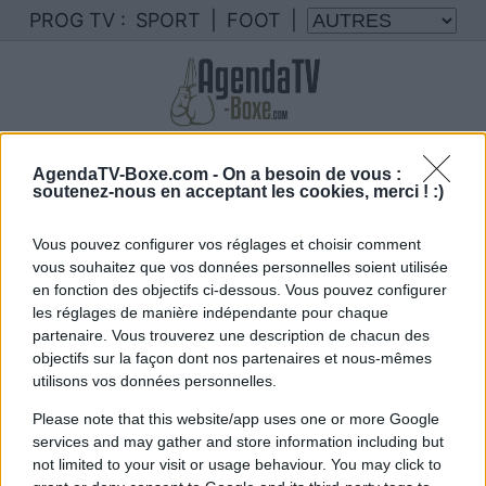
PROG TV :
SPORT
|
FOOT
|
Votre programme TV 76
AgendaTV-Boxe.com -
On a besoin de vous :
soutenez-nous en acceptant les cookies, merci ! :)
Nous rassemblons le calendrier des combats de
76 diffusés à la TV en France
Vous pouvez configurer vos réglages et choisir comment
vous souhaitez que vos données personnelles soient utilisée
en fonction des objectifs ci-dessous. Vous pouvez configurer
les réglages de manière indépendante pour chaque
partenaire. Vous trouverez une description de chacun des
objectifs sur la façon dont nos partenaires et nous-mêmes
utilisons vos données personnelles.
Vous trouverez ci-dessous la liste des futurs
Please note that this website/app uses one or more Google
services and may gather and store information including but
combats diffusés à la télévision en France de
.
not limited to your visit or usage behaviour. You may click to