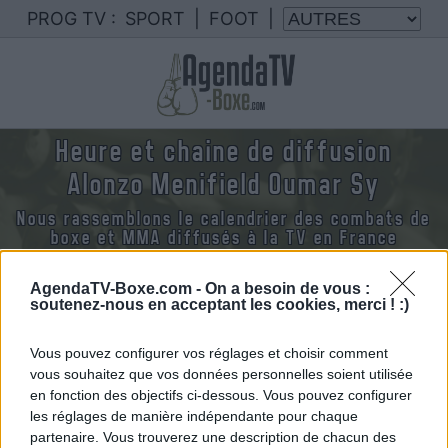
PROG TV :
SPORT
|
FOOT
|
Heure et chaine de diffusion
Alonzo Menifield Oumar Sy
Nous rassemblons le calendrier des combats de
boxe et MMA diffusés à la TV en France
AgendaTV-Boxe.com -
On a besoin de vous :
soutenez-nous en acceptant les cookies, merci ! :)
Vous pouvez configurer vos réglages et choisir comment
Dimanche 15 juin 2025
vous souhaitez que vos données personnelles soient utilisée
04h00
en fonction des objectifs ci-dessous. Vous pouvez configurer
les réglages de manière indépendante pour chaque
partenaire. Vous trouverez une description de chacun des