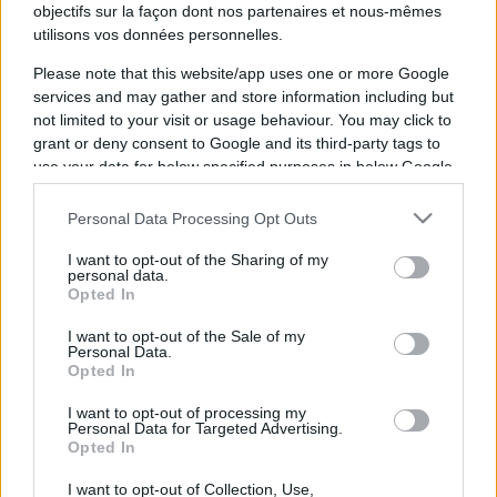
objectifs sur la façon dont nos partenaires et nous-mêmes
Alonzo
utilisons vos données personnelles.
Menifield
Please note that this website/app uses one or more Google
Oumar Sy
services and may gather and store information including but
not limited to your visit or usage behaviour. You may click to
grant or deny consent to Google and its third-party tags to
La diffusion du combat de boxe entre
Alonzo
use your data for below specified purposes in below Google
Menifield
et
Oumar Sy
aura lieu
dimanche 15
consent section.
juin 2025 à 04h00
. Ce combat de boxe sera
Personal Data Processing Opt Outs
diffusé à la télévision en France sur la chaine
I want to opt-out of the Sharing of my
personal data.
Opted In
Pour suivre l'
actu Alonzo Menifield
, n'hésitez
I want to opt-out of the Sale of my
Personal Data.
pas à vous rendre chez notre partenaire
Opted In
RezoSport.com qui sélectionne l'actu boxe issue
I want to opt-out of processing my
des meilleurs médias, et propose également les
Personal Data for Targeted Advertising.
Opted In
classements, calendriers et résultats.
I want to opt-out of Collection, Use,