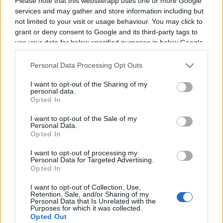
Please note that this website/app uses one or more Google
services and may gather and store information including but
not limited to your visit or usage behaviour. You may click to
Vous trouverez ci-dessous la liste des futurs
grant or deny consent to Google and its third-party tags to
use your data for below specified purposes in below Google
combats diffusés à la télévision en France de
consent section.
Kell Brook
. Ce boxeur de Angleterre est né il y a
Personal Data Processing Opt Outs
40 ans, en 1986.
I want to opt-out of the Sharing of my
personal data.
Il n'y a pas de diffusions de combats de
Kell
Opted In
Brook
annoncées à la télévision pour le
I want to opt-out of the Sale of my
moment. Nous mettrons cette page à jour dès
Personal Data.
Opted In
que ce sera le cas.
I want to opt-out of processing my
Pour suivre l'
actu Kell Brook
, n'hésitez pas à
Personal Data for Targeted Advertising.
Opted In
vous rendre chez notre partenaire
RezoSport.com qui sélectionne l'actu boxe issue
I want to opt-out of Collection, Use,
Retention, Sale, and/or Sharing of my
des meilleurs médias, et propose également les
Personal Data that Is Unrelated with the
Purposes for which it was collected.
classements, calendriers et résultats.
Opted Out