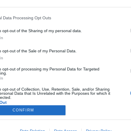
l Data Processing Opt Outs
futurs combats diffusés à la télévision en France de
.
o opt-out of the Sharing of my personal data.
In
 de
annoncées à la télévision pour le moment. Nous 
o opt-out of the Sale of my Personal Data.
In
'hésitez pas à vous rendre chez notre partenaire Rez
to opt-out of processing my Personal Data for Targeted
ing.
également les classements, calendriers et résultats.
In
o opt-out of Collection, Use, Retention, Sale, and/or Sharing
ersonal Data that Is Unrelated with the Purposes for which it
lected.
Out
CONFIRM
consents
Nous contacter
|
Mentions Légales
o allow Google to enable storage related to advertising like cookies on
Data Deletion
Data Access
Privacy Policy