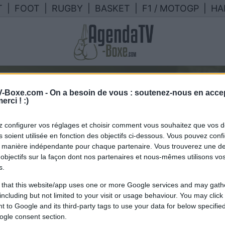
T
|
FOOT
|
RUGBY
|
BASKET
|
F1 / MOTOGP
|
HA
-Boxe.com -
On a besoin de vous : soutenez-nous en accep
rogramme TV joaquin
erci ! :)
 configurer vos réglages et choisir comment vous souhaitez que vos 
lendrier des combats de joaquin b
 soient utilisée en fonction des objectifs ci-dessous. Vous pouvez confi
 manière indépendante pour chaque partenaire. Vous trouverez une de
en France
objectifs sur la façon dont nos partenaires et nous-mêmes utilisons v
s.
 that this website/app uses one or more Google services and may gath
including but not limited to your visit or usage behaviour. You may click 
 to Google and its third-party tags to use your data for below specifi
ogle consent section.