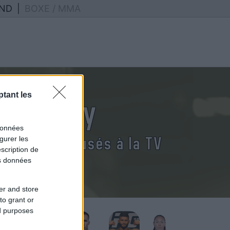
ND
|
BOXE / MMA
tant les
 buckley
données
uckley diffusés à la TV
gurer les
scription de
os données
er and store
to grant or
ed purposes