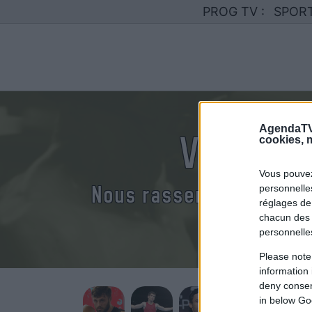
PROG TV :
SPOR
AgendaTV
Votre p
cookies, m
Vous pouvez
Nous rassemblons le ca
personnelles
réglages de
chacun des 
personnelle
Please note
information 
deny consent
in below Go