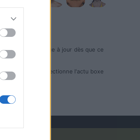
mettrons cette page à jour dès que ce
oSport.com qui sélectionne l'actu boxe