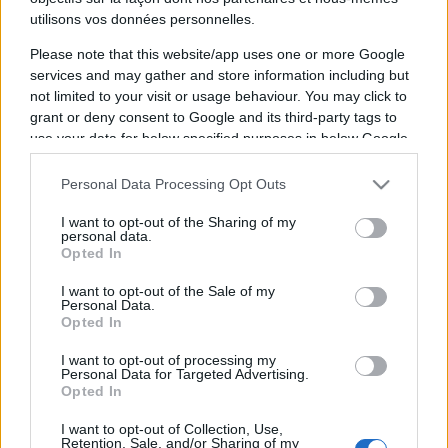
Laid
Bartosz
utilisons vos données personnelles.
Zerhouni
Kurek
Please note that this website/app uses one or more Google
services and may gather and store information including but
not limited to your visit or usage behaviour. You may click to
La diffusion du combat de MMA entre
Laid
grant or deny consent to Google and its third-party tags to
Zerhouni
et
Bartosz Kurek
aura lieu
samedi 18
use your data for below specified purposes in below Google
consent section.
juillet 2026 à 20h30
. Ce combat de MMA sera
Personal Data Processing Opt Outs
diffusé à la télévision en France sur la chaine
I want to opt-out of the Sharing of my
personal data.
Opted In
Pour suivre l'
actu Laid Zerhouni
, n'hésitez pas à
I want to opt-out of the Sale of my
vous rendre chez notre partenaire
Personal Data.
RezoSport.com qui sélectionne l'actu boxe issue
Opted In
des meilleurs médias, et propose également les
I want to opt-out of processing my
classements, calendriers et résultats.
Personal Data for Targeted Advertising.
Opted In
Vous trouverez ci-dessous la liste des prochains
I want to opt-out of Collection, Use,
Retention, Sale, and/or Sharing of my
combats des deux boxeurs, qu'ils soient diffusés