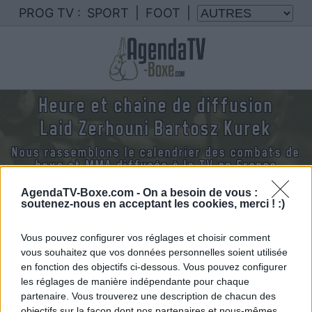
PROG TV :
SPORT
|
FOOT
|
Heure et chaine de diffusion
Laid Zerhouni Bartosz Kurek
Nous rassemblons le calendrier des combats de
boxe et MMA diffusés à la TV en France
AgendaTV-Boxe.com -
On a besoin de vous :
soutenez-nous en acceptant les cookies, merci ! :)
Vous pouvez configurer vos réglages et choisir comment
Samedi 18 juillet 2026
vous souhaitez que vos données personnelles soient utilisée
20h30
en fonction des objectifs ci-dessous. Vous pouvez configurer
les réglages de manière indépendante pour chaque
partenaire. Vous trouverez une description de chacun des
objectifs sur la façon dont nos partenaires et nous-mêmes