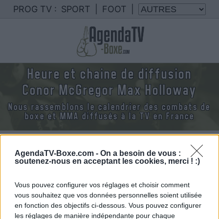
PROG TV :
SPORT
|
FOOT
|
Heure et chaine de diffusion
Conor McGregor Max Holloway
Nous rassemblons le calendrier des combats de
boxe et MMA diffusés à la TV en France
AgendaTV-Boxe.com -
On a besoin de vous :
soutenez-nous en acceptant les cookies, merci ! :)
Dimanche 12 juillet 2026
Vous pouvez configurer vos réglages et choisir comment
03h00
vous souhaitez que vos données personnelles soient utilisée
en fonction des objectifs ci-dessous. Vous pouvez configurer
les réglages de manière indépendante pour chaque