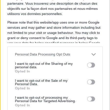
partenaire. Vous trouverez une description de chacun des
objectifs sur la façon dont nos partenaires et nous-mêmes
utilisons vos données personnelles.
Conor
Max
Please note that this website/app uses one or more Google
services and may gather and store information including but
McGregor
Holloway
not limited to your visit or usage behaviour. You may click to
grant or deny consent to Google and its third-party tags to
La diffusion du combat de MMA entre
Conor
use your data for below specified purposes in below Google
consent section.
McGregor
(né en 1988 et
Max Holloway
(né en
Personal Data Processing Opt Outs
1991) aura lieu
dimanche 12 juillet 2026 à
03h00
. Ce combat de MMA sera diffusé à la
I want to opt-out of the Sharing of my
personal data.
télévision en France sur la chaine
Opted In
I want to opt-out of the Sale of my
Pour suivre l'
actu Conor McGregor
, n'hésitez
Personal Data.
Opted In
pas à vous rendre chez notre partenaire
RezoSport.com qui sélectionne l'actu boxe issue
I want to opt-out of processing my
Personal Data for Targeted Advertising.
des meilleurs médias, et propose également les
Opted In
classements, calendriers et résultats.