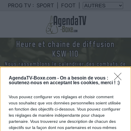
PROG TV :
SPORT
|
FOOT
|
Heure et chaine de diffusion
KSW 110
Nous rassemblons le calendrier des combats de
boxe et MMA diffusés à la TV en France
AgendaTV-Boxe.com -
On a besoin de vous :
soutenez-nous en acceptant les cookies, merci ! :)
Vous pouvez configurer vos réglages et choisir comment
vous souhaitez que vos données personnelles soient utilisée
Samedi 20 septembre 2025
en fonction des objectifs ci-dessous. Vous pouvez configurer
20h30
les réglages de manière indépendante pour chaque
partenaire. Vous trouverez une description de chacun des
objectifs sur la façon dont nos partenaires et nous-mêmes