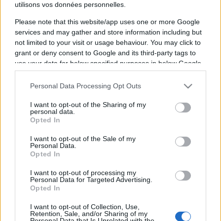
utilisons vos données personnelles.
KSW
110
Please note that this website/app uses one or more Google
services and may gather and store information including but
not limited to your visit or usage behaviour. You may click to
La diffusion du combat de MMA entre
KSW
et
grant or deny consent to Google and its third-party tags to
use your data for below specified purposes in below Google
110
aura lieu
samedi 20 septembre 2025 à
consent section.
20h30
. Ce combat de MMA sera diffusé à la
Personal Data Processing Opt Outs
télévision en France sur la chaine
I want to opt-out of the Sharing of my
personal data.
Pour suivre l'
actu KSW
, n'hésitez pas à vous
Opted In
rendre chez notre partenaire RezoSport.com
I want to opt-out of the Sale of my
qui sélectionne l'actu boxe issue des meilleurs
Personal Data.
Opted In
médias, et propose également les classements,
calendriers et résultats.
I want to opt-out of processing my
Personal Data for Targeted Advertising.
Opted In
Vous trouverez ci-dessous la liste des prochains
combats des deux boxeurs, qu'ils soient diffusés
I want to opt-out of Collection, Use,
Retention, Sale, and/or Sharing of my
ou non. Il suffit de cliquer sur l'un des combats
Personal Data that Is Unrelated with the