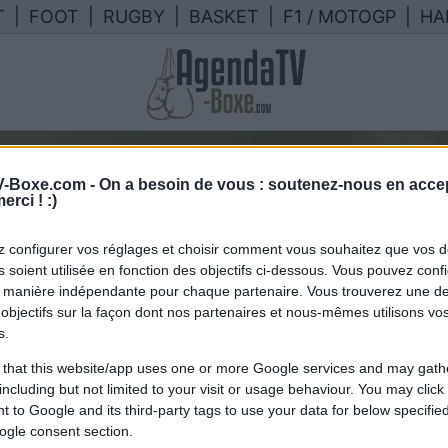
T
|
FOOT
|
RUGBY
|
BASKET
|
F1 / MOTOGP
|
HA
-Boxe.com -
On a besoin de vous : soutenez-nous en accep
programme TV ryan 
erci ! :)
 configurer vos réglages et choisir comment vous souhaitez que vos 
lendrier des combats de ryan rozi
 soient utilisée en fonction des objectifs ci-dessous. Vous pouvez confi
 manière indépendante pour chaque partenaire. Vous trouverez une de
France
objectifs sur la façon dont nos partenaires et nous-mêmes utilisons v
s.
 that this website/app uses one or more Google services and may gath
including but not limited to your visit or usage behaviour. You may click 
 to Google and its third-party tags to use your data for below specifi
ogle consent section.