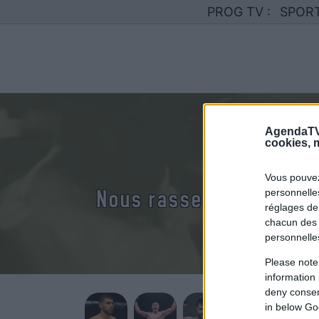
PROG TV :
SPOR
AgendaTV
Votre 
cookies, m
Vous pouvez
Nous rassemblons le ca
personnelles
réglages de
chacun des 
personnelle
Please note
information 
deny consent
in below Go