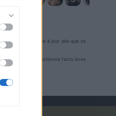
mettrons cette page à jour dès que ce
oSport.com qui sélectionne l'actu boxe