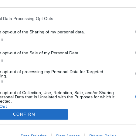
l Data Processing Opt Outs
futurs combats diffusés à la télévision en France de
.
o opt-out of the Sharing of my personal data.
In
 de
annoncées à la télévision pour le moment. Nous 
o opt-out of the Sale of my Personal Data.
In
'hésitez pas à vous rendre chez notre partenaire Rez
to opt-out of processing my Personal Data for Targeted
ing.
également les classements, calendriers et résultats.
In
o opt-out of Collection, Use, Retention, Sale, and/or Sharing
ersonal Data that Is Unrelated with the Purposes for which it
lected.
Out
CONFIRM
consents
Nous contacter
|
Mentions Légales
o allow Google to enable storage related to advertising like cookies on
Data Deletion
Data Access
Privacy Policy