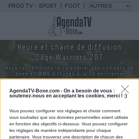
PROG TV :
SPORT
|
FOOT
|
Heure et chaine de diffusion
Cage Warriors 207
Nous rassemblons le calendrier des combats de
boxe et MMA diffusés à la TV en France
AgendaTV-Boxe.com -
On a besoin de vous :
soutenez-nous en acceptant les cookies, merci ! :)
Vous pouvez configurer vos réglages et choisir comment
Samedi 20 juin 2026
vous souhaitez que vos données personnelles soient utilisée
21h30
en fonction des objectifs ci-dessous. Vous pouvez configurer
les réglages de manière indépendante pour chaque
partenaire. Vous trouverez une description de chacun des