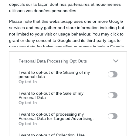
objectifs sur la façon dont nos partenaires et nous-mêmes
Cage
207
utilisons vos données personnelles.
Warriors
Please note that this website/app uses one or more Google
services and may gather and store information including but
La diffusion du combat de MMA entre
Cage
not limited to your visit or usage behaviour. You may click to
Warriors
et
207
aura lieu
samedi 20 juin 2026 à
grant or deny consent to Google and its third-party tags to
use your data for below specified purposes in below Google
21h30
. Ce combat de MMA sera diffusé à la
consent section.
télévision en France sur la chaine
Personal Data Processing Opt Outs
Pour suivre l'
actu Cage Warriors
, n'hésitez pas
I want to opt-out of the Sharing of my
personal data.
à vous rendre chez notre partenaire
Opted In
RezoSport.com qui sélectionne l'actu boxe issue
I want to opt-out of the Sale of my
des meilleurs médias, et propose également les
Personal Data.
Opted In
classements, calendriers et résultats.
I want to opt-out of processing my
Vous trouverez ci-dessous la liste des prochains
Personal Data for Targeted Advertising.
Opted In
combats des deux boxeurs, qu'ils soient diffusés
ou non. Il suffit de cliquer sur l'un des combats
I want to opt-out of Collection, Use,