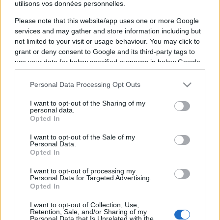
utilisons vos données personnelles.
Please note that this website/app uses one or more Google
services and may gather and store information including but
Nous ne connaissons pas encore les diffuseurs
not limited to your visit or usage behaviour. You may click to
du combat de boxe entre
et
qui aura lieu le
grant or deny consent to Google and its third-party tags to
use your data for below specified purposes in below Google
Jeudi 01 janvier 1970 à 01h00
. Nous mettrons
consent section.
à jour cette page dès qu'un diffuseur sera
Personal Data Processing Opt Outs
annoncé en France.
I want to opt-out of the Sharing of my
personal data.
Pour suivre l'
actu Anthony Joshua
, n'hésitez
Opted In
pas à vous rendre chez notre partenaire
I want to opt-out of the Sale of my
RezoSport.com qui sélectionne l'actu boxe issue
Personal Data.
des meilleurs médias, et propose également les
Opted In
classements, calendriers et résultats.
I want to opt-out of processing my
Personal Data for Targeted Advertising.
Vous trouverez ci-dessous la liste des prochains
Opted In
combats des deux boxeurs, qu'ils soient diffusés
I want to opt-out of Collection, Use,
ou non. Il suffit de cliquer sur l'un des combats
Retention, Sale, and/or Sharing of my
Personal Data that Is Unrelated with the