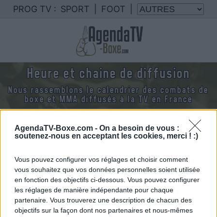
PROG TV :
SPORT
|
FOOT
|
Heure et chaine de diffusion
Nous rassemblons le calendrier des combats de
boxe et MMA diffusés à la TV en France
AgendaTV-Boxe.com -
On a besoin de vous :
soutenez-nous en acceptant les cookies, merci ! :)
Jeudi 01 janvier 1970
Vous pouvez configurer vos réglages et choisir comment
01h00
vous souhaitez que vos données personnelles soient utilisée
en fonction des objectifs ci-dessous. Vous pouvez configurer
les réglages de manière indépendante pour chaque
partenaire. Vous trouverez une description de chacun des
objectifs sur la façon dont nos partenaires et nous-mêmes