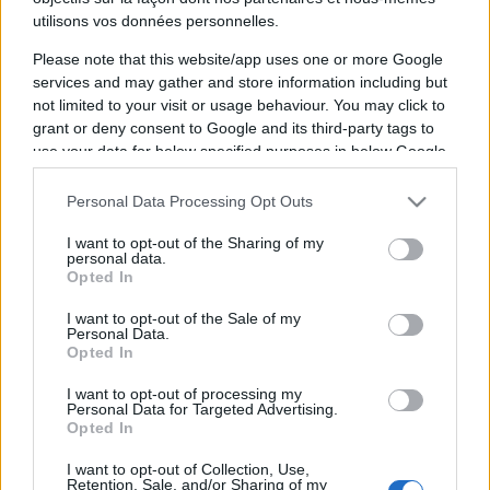
Hexagone
39
utilisons vos données personnelles.
MMA
Please note that this website/app uses one or more Google
services and may gather and store information including but
not limited to your visit or usage behaviour. You may click to
La diffusion du combat de MMA entre
grant or deny consent to Google and its third-party tags to
Hexagone MMA
et
39
aura lieu
vendredi 06
use your data for below specified purposes in below Google
consent section.
février 2026 à 21h00
. Ce combat de MMA sera
Personal Data Processing Opt Outs
diffusé à la télévision en France sur la chaine
I want to opt-out of the Sharing of my
personal data.
Opted In
Pour suivre l'
actu Hexagone MMA
, n'hésitez pas
I want to opt-out of the Sale of my
à vous rendre chez notre partenaire
Personal Data.
RezoSport.com qui sélectionne l'actu boxe issue
Opted In
des meilleurs médias, et propose également les
I want to opt-out of processing my
classements, calendriers et résultats.
Personal Data for Targeted Advertising.
Opted In
Vous trouverez ci-dessous la liste des prochains
I want to opt-out of Collection, Use,
Retention, Sale, and/or Sharing of my
combats des deux boxeurs, qu'ils soient diffusés