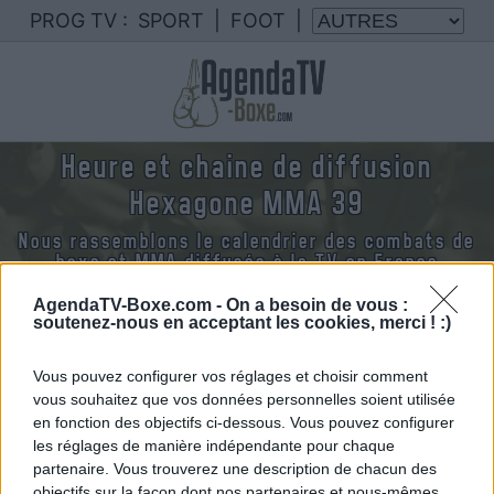
PROG TV :
SPORT
|
FOOT
|
Heure et chaine de diffusion
Hexagone MMA 39
Nous rassemblons le calendrier des combats de
boxe et MMA diffusés à la TV en France
AgendaTV-Boxe.com -
On a besoin de vous :
soutenez-nous en acceptant les cookies, merci ! :)
Vous pouvez configurer vos réglages et choisir comment
Vendredi 06 février 2026
vous souhaitez que vos données personnelles soient utilisée
21h00
en fonction des objectifs ci-dessous. Vous pouvez configurer
les réglages de manière indépendante pour chaque
partenaire. Vous trouverez une description de chacun des
objectifs sur la façon dont nos partenaires et nous-mêmes